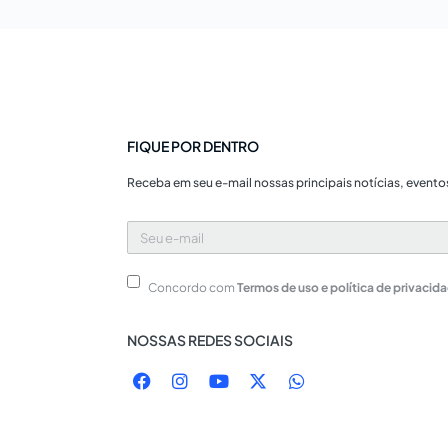
FIQUE POR DENTRO
Receba em seu e-mail nossas principais notícias, evento
Seu
e-
mail
Concordo com
Termos de uso e política de privacid
NOSSAS REDES SOCIAIS
F
I
Y
X
W
a
n
o
-
h
c
s
u
t
a
e
t
t
w
t
b
a
u
i
s