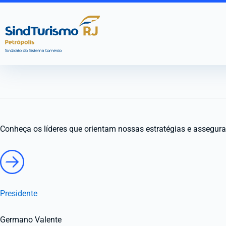
Ir
para
o
conteúdo
Conheça os líderes que orientam nossas estratégias e assegur
Presidente
Germano Valente