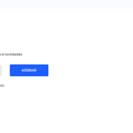
s e novidades
ASSINAR
ade
.